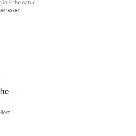
 in Eiche natur
terrassen
che
llern
n